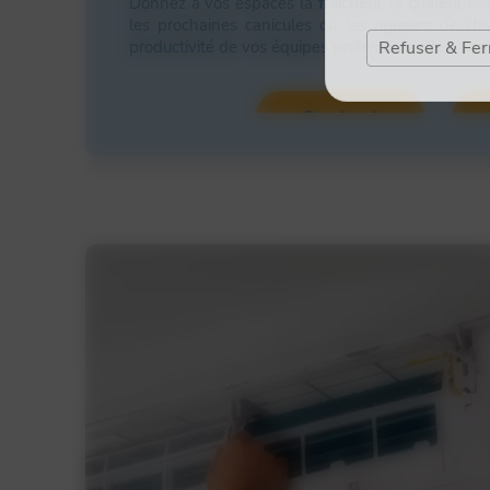
Climatiseur console basse
Donnez à vos espaces la
fraîcheur
, la
chaleur
et 
Climatiseur monobloc
les prochaines canicules ou les rigueurs de l'hi
productivité de vos équipes professionnelles. Con
Refuser & Fe
Contact