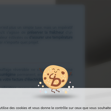
 n'est plus un simple luxe, mais un impératif
'il s'agisse de
préserver la fraîcheur
d'un
aleur estivales ou
d'assurer une température
r n'importe quel projet.
res, nous maîtrisons une gamme complète
ions, conçue pour vous aider à identifier le
uffage réversible ne s'improvise pas. Une
surrégime
permanent, entraînant une usure
 votre facture d'électricité.
s
sécurisez
chaque étape de votre transition
nsemble des
attestations
de capacité de
ires, vous garantissant des raccordements
 utilise des cookies et vous donne le contrôle sur ceux que vous souhaitez