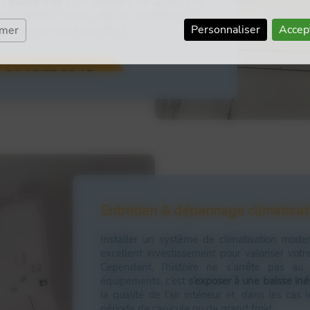
la
pureté d'air
qu'ils méritent. Ne laissez pas
ver perturber votre sérénité familiale ou la
Personnaliser
Accep
tactez-nous dès aujourd'hui.
rmer
06 49 75 02 65
Entretien & dépannage climatisat
Installer un système de climatisation mod
excellent investissement pour valoriser votre
Cependant, l’histoire ne s’arrête pas au
équipements, c’est
s’exposer à une baisse in
la qualité de l’air intérieur et, dans les cas
période de canicule ou de grand froid.