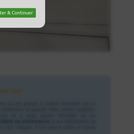
ter & Continuer
ion Lens
erne ou une pompe à chaleur réversible est un
 patrimoine et garantir votre confort quotidien.
 jour de la pose. Ignorer l’entretien de ces
évitable des performances
, à une détérioration de
 les plus critiques, à une panne totale en pleine