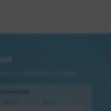
uit
ures solutions et aides disponibles.
uelques lignes
Prénom*
E-mail*