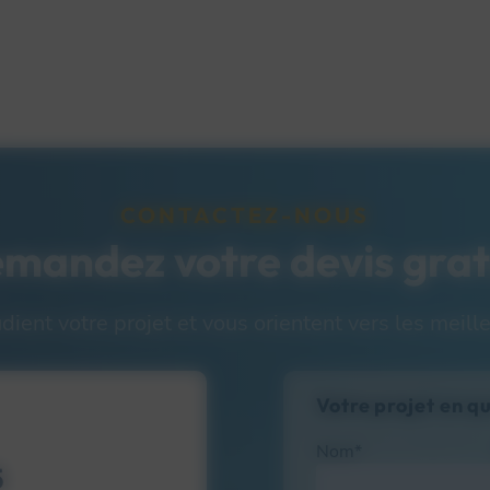
CONTACTEZ-NOUS
mandez votre devis grat
ent votre projet et vous orientent vers les meille
Votre projet en q
Nom*
5