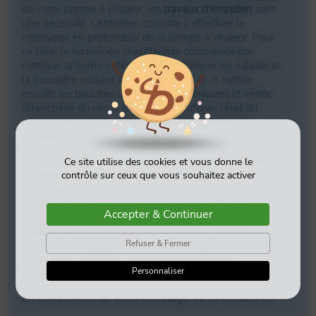
Contact
de votre pompe à chaleur, les
travaux d'entretien
sont
une nécessité. L’entretien consiste à effectuer le
nettoyage en profondeur de la pompe à chaleur. Pour
ce faire, le technicien chauffagiste commence par
06 49 75 02 65
nettoyer la borne extérieure pour éliminer les saletés et
la poussière nuisant à la circulation d’air. Il nettoie
ensuite les bouches d’insufflation intérieures et vérifie
l’étanchéité du circuit du fluide frigorifique, l’état du
compresseur et les performances du système de
chauffage.
Si vous faites face à un problème de pompe à chaleur
Ce site utilise des cookies et vous donne le
(pompe qui ne fonctionne pas, baisse des
contrôle sur ceux que vous souhaitez activer
performances, température de l'eau sanitaire
insuffisante, etc.), il faut commencer par identifier
Accepter & Continuer
l’origine de la panne. Un
spécialiste de la pompe à
chaleur Gauez Énergies
peut déterminer rapidement les
Refuser & Fermer
causes de la panne et vous recommander une
intervention adaptée prévoyant d'éventuelles
Personnaliser
réparations.
En complément de votre chauffage, ou en solution de
chauffage à part entière, en choisissant une pompe à