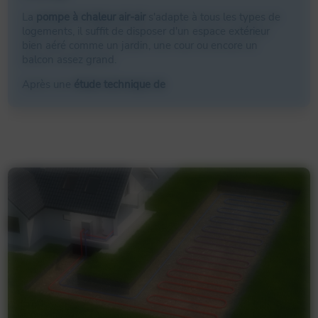
La
pompe à chaleur air-air
s'adapte à tous les types de
logements, il suffit de disposer d'un espace extérieur
bien aéré comme un jardin, une cour ou encore un
balcon assez grand.
Après une
étude technique de
dimensionnement,
nous réalisons
l'installation de
votre pompe à chaleur
puis sa
mise en service
. Nous
vous proposons les produits les plus performants du
marché afin d'assurer votre totale satisfaction. Cette
PAC puise de l’énergie dans l’air extérieur ou intérieur à
l'habitation pour réchauffer, tempérer ou refroidir vos
pièces concernées.
La PAC air/air consomme très peu ! En effet le
coefficient de performance moyen d'une PAC s'élève à
3, contre 1 pour un système de climatisation. Ce type
de
pompe à chaleur
ne permet toutefois pas de
chauffer
l’eau sanitaire
.
Pompe à chaleur air/eau Lens