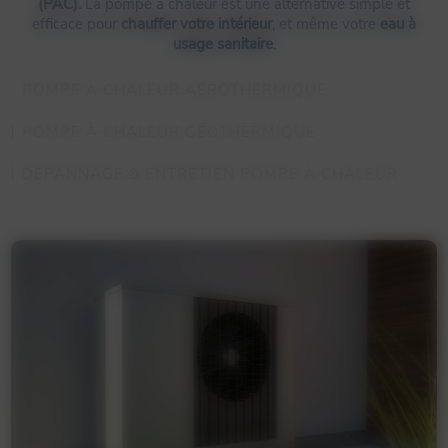
(PAC).
La pompe à chaleur est une alternative simple et
efficace pour
chauffer votre intérieur
, et même votre
eau à
usage sanitaire
.
POMPE À CHALEUR AÉROTHERMIQUE
POMPE À CHALEUR GÉOTHERMIQUE
DÉPANNAGE & ENTRETIEN POMPE À CHALEUR