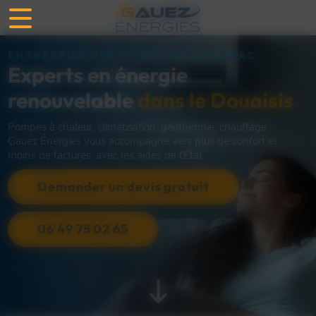
Panneau de gestion des cookies
ENTREPRISE CERTIFIÉE RGE QUALIPAC
Experts en énergie
renouvelable
dans le Douaisis
Pompes à chaleur, climatisation, géothermie, chauffage...
Gauez Énergies vous accompagne vers plus de confort et
moins de factures, avec les aides de l'État.
Demander un devis gratuit
06 49 75 02 65