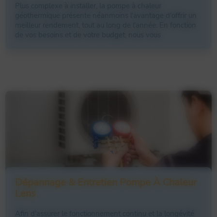
vos pièces si vous optez pour un modèle réversible.
Plus complexe à installer, la pompe à chaleur
géothermique présente néanmoins l'avantage d'offrir un
meilleur rendement, tout au long de l'année. En fonction
de vos besoins et de votre budget, nous vous
PAC plancher chauffant
proposerons la solution la plus adaptée :
PAC pour eau chaude sanitaire
PAC sol eau captage vertical
PAC chauffage central
PAC chauffage radiateur
PAC sol-eau captage horizontal
PAC captage verticale dans la nappe
phréatique
PAC piscine & jacuzzi
PAC chauffe-eau thermodynamique
La
pompe à chaleur géothermique
puise de la chaleur
au niveau du sol pour la transférer au circuit de
chauffage central de la maison. Ce type de pompe
est
avantageux en termes de consommation
Contact
d’énergie
puisqu’il permet d’
économiser jusqu’à 70%
Dépannage & Entretien Pompe À Chaleur
par rapport à un système ordinaire.
Lens
06 49 75 02 65
Afin d'assurer le fonctionnement continu et la longévité