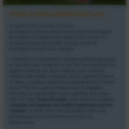
Ce modèle permet de
chauffer l'eau
du circuit
Pompe à chaleur géothermique Lens
de
chauffage
ainsi que l'
eau sanitaire
. Facile à installer,
ce type de
pompe à chaleur
est idéal pour les régions
Ce type de PAC permet de puiser
au climat doux et froid. La pompe à chaleur air-eau vous
la chaleur directement dans le sol grâce à l'installation
garantit un
grand confort thermique
et vous permet de
d'un réseau de capteurs de chaleur sous la terre. Ce
faire de
substantielles économies d'énergie
.
système permet de chauffer l'eau du circuit de
chauffage ainsi que l'eau sanitaire.
Pour installer une pompe à chaleur air-eau, vous devez
disposer d'une installation de chauffage central et d'un
L'installation d'une pompe à chaleur géothermique peut
espace aéré (cour, jardin, etc.).
se faire de deux manières en fonction de la position des
capteurs dans le sol. Si les capteurs sont verticaux,
Notre équipe technique met en place une unité
l'artisan doit réaliser un forage, car les capteurs doivent
extérieure (dans l’espace aéré), une unité intérieure liée
se situer à plusieurs mètres de profondeur selon l'étude
au circuit de chauffage central et un circuit de fluide
de sol. Pour les capteurs horizontaux, l’installation
frigorigène (liquide ou gaz) assurant la circulation de la
nécessite un espace aéré d’une superficie d’au moins
chaleur entre l’unité extérieure et l’unité intérieure. Ainsi,
200 m2. Chez
Gauez Énergies
, nous sommes capables
les calories puisées dans l'air extérieur sont ainsi
d'
installer les capteurs de manière horizontale comme
transformées en air chaud et restituées via les radiateurs
verticale
. En neuf comme en rénovation, nous vous
ou encore le plancher chauffant.
garantissons le bon fonctionnement de vos
équipements.
La pompe à chaleur air-eau pourra également rafraîchir