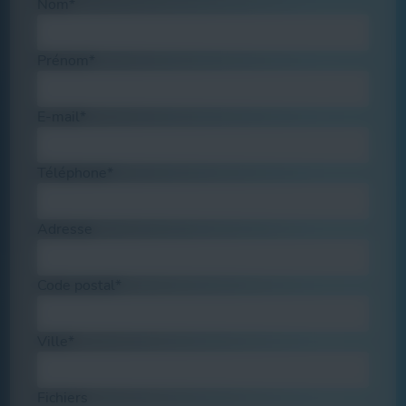
Nom*
Prénom*
E-mail*
Téléphone*
Adresse
Code postal*
Ville*
Fichiers