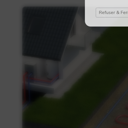
Ce modèle permet de
chauffer l'eau
du circuit de
Refuser & Fe
installer, ce type de
pompe à chaleur
est idéal pou
pompe à chaleur air-eau vous garantit un
grand c
de
substantielles économies d'énergie
.
Pour installer une pompe à chaleur air-eau, vous 
chauffage central et d'un espace aéré (cour, jardin,
Notre équipe technique met en place une unité ext
intérieure liée au circuit de chauffage central et un
assurant la circulation de la chaleur entre l’unité ex
calories puisées dans l'air extérieur sont ainsi tra
radiateurs ou encore le plancher chauffant.
La pompe à chaleur air-eau pourra également rafra
modèle réversible.
PAC plancher chauffant
PAC pour eau chaude san
PAC chauffage radiateur
PAC piscine & jacuzzi