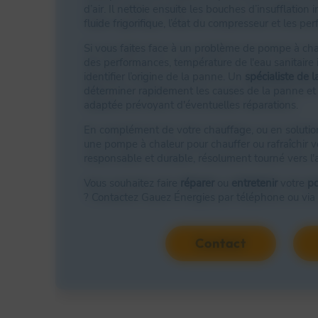
d’air. Il nettoie ensuite les bouches d’insufflation i
fluide frigorifique, l’état du compresseur et les 
Si vous faites face à un problème de pompe à cha
des performances, température de l'eau sanitaire i
identifier l’origine de la panne. Un
spécialiste de 
déterminer rapidement les causes de la panne e
adaptée prévoyant d'éventuelles réparations.
En complément de votre chauffage, ou en solution
une pompe à chaleur pour chauffer ou rafraîchir v
responsable et durable, résolument tourné vers l'a
Vous souhaitez faire
réparer
ou
entretenir
votre
po
? Contactez Gauez Énergies par téléphone ou via l
Contact