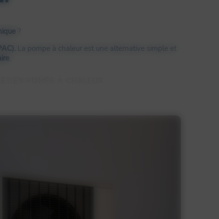
ique
?
PAC).
La pompe à chaleur est une alternative simple et
ire
.
ETIEN POMPE À CHALEUR