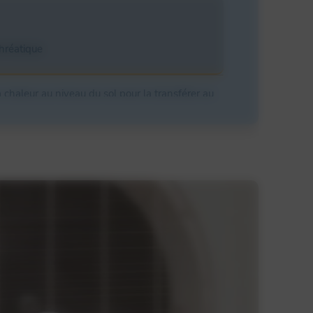
hréatique
 chaleur au niveau du sol pour la transférer au
e type de pompe est
avantageux en termes de
conomiser jusqu’à 70% par rapport à un
06 49 75 02 65