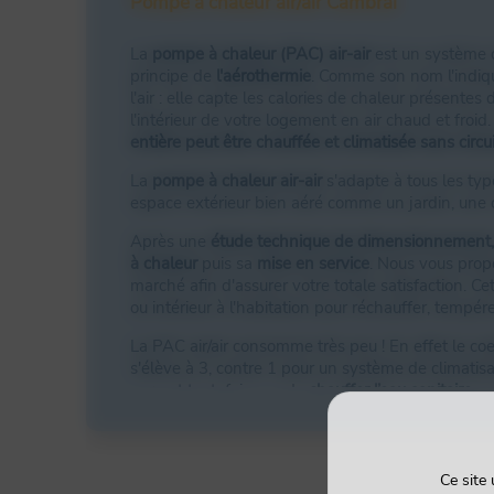
Pompe à chaleur air/air Cambrai
La
pompe à chaleur (PAC) air-air
est un système d
principe de
l'aérothermie
. Comme son nom l'indiqu
l'air : elle capte les calories de chaleur présentes d
l'intérieur de votre logement en air chaud et froi
entière peut être chauffée et climatisée sans circ
La
pompe à chaleur air-air
s'adapte à tous les typ
espace extérieur bien aéré comme un jardin, une 
Après une
étude technique de dimensionnement
à chaleur
puis sa
mise en service
. Nous vous prop
marché afin d'assurer votre totale satisfaction. Ce
ou intérieur à l'habitation pour réchauffer, tempér
La PAC air/air consomme très peu ! En effet le c
s'élève à 3, contre 1 pour un système de climatis
permet toutefois pas de
chauffer l’eau sanitaire
.
Pompe à chaleur air/eau Cambrai
Ce site