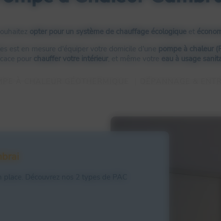
ouhaitez
opter pour un système de chauffage
écologique
et
économ
les est en mesure d'équiper votre domicile d'une
pompe à chaleur (
icace pour
chauffer votre intérieur
, et même votre
eau à usage sanita
PE À CHALEUR GÉOTHERMIQUE
DÉPANNAGE & ENTR
brai
 en place. Découvrez nos 2 types de PAC