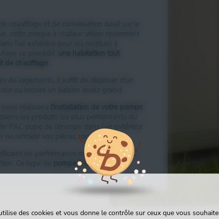
e chauffage et de climatisation basé sur le
e, cette pompe à chaleur utilise seulement
ans l'air extérieur pour les restituer à
d. Avec ce procédé,
une habitation tout
uit de chauffage
.
es de logements, il suffit de disposer d'un
cour ou encore un balcon assez grand.
,
nous réalisons
l'installation de votre pompe
osons les produits les plus performants du
tte PAC puise de l’énergie dans l’air extérieur
er ou refroidir vos pièces concernées.
oefficient de performance moyen d'une PAC
ation. Ce type de
pompe à chaleur
ne
 utilise des cookies et vous donne le contrôle sur ceux que vous souhaitez