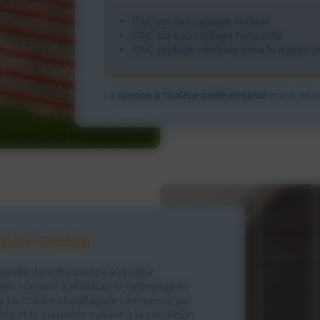
PAC sol eau captage vertical
PAC sol-eau captage horizontal
PAC captage verticale dans la nappe p
06 49 75 02 65
La
pompe à chaleur géothermique
puise de la
circuit de chauffage central de la maison. C
consommation d’énergie
puisqu’il permet d’
é
système ordinaire.
Contact
aleur Cambrai
ngévité de votre pompe à chaleur,
tien consiste à effectuer le nettoyage en
 le technicien chauffagiste commence par
és et la poussière nuisant à la circulation