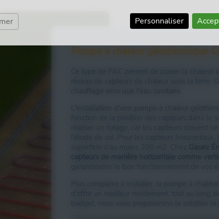
chauffage
ainsi que l'
eau sanitaire
. Facile à
Personnaliser
Accep
rmer
r les régions au climat doux et froid. La
onfort thermique
et vous permet de faire
Pompe à chaleur géothermique C
devez disposer d'une installation de
 etc.).
Ce type de PAC permet de puiser la chaleur di
réseau de capteurs de chaleur sous la terre. 
érieure (dans l’espace aéré), une unité
chauffage ainsi que l'eau sanitaire.
 circuit de fluide frigorigène (liquide ou gaz)
térieure et l’unité intérieure. Ainsi, les
L'installation d'une pompe à chaleur géother
nsformées en air chaud et restituées via les
fonction de la position des capteurs dans le sol
réaliser un forage, car les capteurs doivent s
l'étude de sol. Pour les capteurs horizontaux, 
îchir vos pièces si vous optez pour un
superficie d’au moins 200 m2. Chez
Gauez Én
capteurs de manière horizontale comme verti
garantissons le bon fonctionnement de vos 
Plus complexe à installer, la pompe à chale
itaire
PAC chauffage central
d'offrir un meilleur rendement, tout au long d
budget, nous vous proposerons la solution la 
PAC chauffe-eau thermodynamique