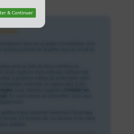
ter & Continuer
ambrai
rectement dans le sol grâce à l'installation d'un
Ce système permet de chauffer l'eau du circuit de
mique peut se faire de deux manières en
. Si les capteurs sont verticaux, l'artisan doit
e situer à plusieurs mètres de profondeur selon
l’installation nécessite un espace aéré d’une
ergies
, nous sommes capables d'
installer les
cale
. En neuf comme en rénovation, nous vous
équipements.
ur géothermique présente néanmoins l'avantage
e l'année. En fonction de vos besoins et de votre
plus adaptée :